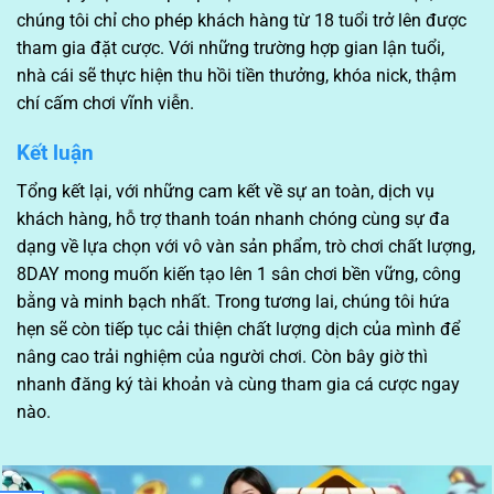
chúng tôi chỉ cho phép khách hàng từ 18 tuổi trở lên được
tham gia đặt cược. Với những trường hợp gian lận tuổi,
nhà cái sẽ thực hiện thu hồi tiền thưởng, khóa nick, thậm
chí cấm chơi vĩnh viễn.
Kết luận
Tổng kết lại, với những cam kết về sự an toàn, dịch vụ
khách hàng, hỗ trợ thanh toán nhanh chóng cùng sự đa
dạng về lựa chọn với vô vàn sản phẩm, trò chơi chất lượng,
8DAY mong muốn kiến tạo lên 1 sân chơi bền vững, công
bằng và minh bạch nhất. Trong tương lai, chúng tôi hứa
hẹn sẽ còn tiếp tục cải thiện chất lượng dịch của mình để
nâng cao trải nghiệm của người chơi. Còn bây giờ thì
nhanh đăng ký tài khoản và cùng tham gia cá cược ngay
nào.