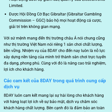
Limited.
Được Hội Đồng Cờ Bạc Gibraltar (Gibraltar Gambling
Commission – GGC) bảo hộ mọi hoạt động cá cược,
giải trí trên không gian mạng.
Với sứ mệnh mang đến thị trường châu Á nói chung cũng
như thị trường Việt Nam nói riêng 1 sân chơi chất lượng,
bền vững. Nhiệm vụ của 8DAY cho đến nay luôn là nỗ lực
xây dựng nền tảng của mình trở thành sân chơi trực tuyến
đa dạng, phong phú. Cùng với đó là nâng cao trải nghiệm,
lợi ích cho khách hàng.
Các cam kết của 8DAY trong quá trình cung cấp
dịch vụ
8DAY luôn cam kết mang lại sự hài lòng cho khách hàng
với hàng loạt lợi ích về sự bảo mật, dịch vụ chăm sóc
khách hàng chất lượng. Bên cạnh đó là đảm bảo an toàn