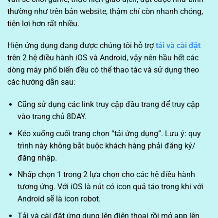
thường như trên bản website, thậm chí còn nhanh chóng,
tiện lợi hơn rất nhiều.
Hiện ứng dụng đang được chúng tôi hỗ trợ
tải và cài đặt
trên 2 hệ điều hành iOS và Android, vậy nên hầu hết các
dòng máy phổ biến đều có thể thao tác và sử dụng theo
các hướng dẫn sau:
Cũng sử dụng các link truy cập đầu trang để truy cập
vào trang chủ 8DAY.
Kéo xuống cuối trang chọn “tải ứng dụng”. Lưu ý: quy
trình này không bắt buộc khách hàng phải đăng ký/
đăng nhập.
Nhấp chọn 1 trong 2 lựa chọn cho các hệ điều hành
tương ứng. Với iOS là nút có icon quả táo trong khi với
Android sẽ là icon robot.
Tải và cài đặt ứng dụng lên điện thoại rồi mở app lên