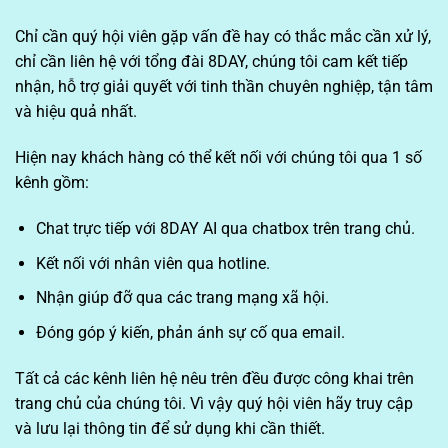
Chỉ cần quý hội viên gặp vấn đề hay có thắc mắc cần xử lý,
chỉ cần liên hệ với tổng đài 8DAY, chúng tôi cam kết tiếp
nhận, hỗ trợ giải quyết với tinh thần chuyên nghiệp, tận tâm
và hiệu quả nhất.
Hiện nay khách hàng có thể kết nối với chúng tôi qua 1 số
kênh gồm:
Chat trực tiếp với 8DAY AI qua chatbox trên trang chủ.
Kết nối với nhân viên qua hotline.
Nhận giúp đỡ qua các trang mạng xã hội.
Đóng góp ý kiến, phản ánh sự cố qua email.
Tất cả các kênh liên hệ nêu trên đều được công khai trên
trang chủ của chúng tôi. Vì vậy quý hội viên hãy truy cập
và lưu lại thông tin để sử dụng khi cần thiết.