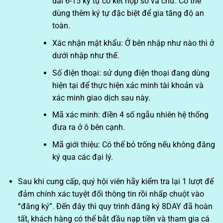
dài 6-15 ký tự có kết hợp số và chữ. Có thể
dùng thêm ký tự đặc biệt để gia tăng độ an
toàn.
Xác nhận mật khẩu: Ở bên nhập như nào thì ở
dưới nhập như thế.
Số điện thoại: sử dụng điện thoại đang dùng
hiện tại để thực hiện xác minh tài khoản và
xác minh giao dịch sau này.
Mã xác minh: điền 4 số ngẫu nhiên hệ thống
đưa ra ở ô bên cạnh.
Mã giới thiệu: Có thể bỏ trống nếu không đăng
ký qua các đại lý.
Sau khi cung cấp, quý hội viên hãy kiểm tra lại 1 lượt để
đảm chính xác tuyệt đối thông tin rồi nhấp chuột vào
“đăng ký”. Đến đây thì quy trình đăng ký 8DAY đã hoàn
tất, khách hàng có thể bắt đầu nạp tiền và tham gia cá