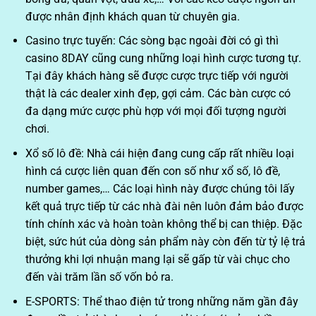
được nhân định khách quan từ chuyên gia.
Casino trực tuyến: Các sòng bạc ngoài đời có gì thì
casino 8DAY cũng cung những loại hình cược tương tự.
Tại đây khách hàng sẽ được cược trực tiếp với người
thật là các dealer xinh đẹp, gợi cảm. Các bàn cược có
đa dạng mức cược phù hợp với mọi đối tượng người
chơi.
Xổ số lô đề: Nhà cái hiện đang cung cấp rất nhiều loại
hình cá cược liên quan đến con số như xổ số, lô đề,
number games,… Các loại hình này được chúng tôi lấy
kết quả trực tiếp từ các nhà đài nên luôn đảm bảo được
tính chính xác và hoàn toàn không thể bị can thiệp. Đặc
biệt, sức hút của dòng sản phẩm này còn đến từ tỷ lệ trả
thưởng khi lợi nhuận mang lại sẽ gấp từ vài chục cho
đến vài trăm lần số vốn bỏ ra.
E-SPORTS: Thể thao điện tử trong những năm gần đây