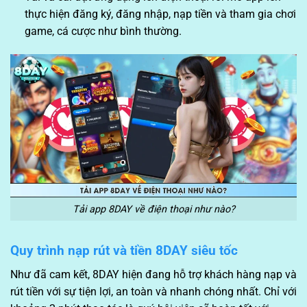
thực hiện đăng ký, đăng nhập, nạp tiền và tham gia chơi
game, cá cược như bình thường.
Tải app 8DAY về điện thoại như nào?
Quy trình nạp rút và tiền 8DAY siêu tốc
Như đã cam kết, 8DAY hiện đang hỗ trợ khách hàng nạp và
rút tiền với sự tiện lợi, an toàn và nhanh chóng nhất. Chỉ với