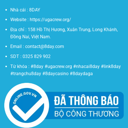
Nhà cái : 8DAY
Website : https://ugacrew.org/
Địa chỉ : 158 Hồ Thị Hương, Xuân Trung, Long Khánh,
Đồng Nai, Việt Nam.
Email :
contact@8day.com
SDT : 0325 829 902
Từ khóa : #8day #ugacrew.org #nhacai8day #link8day
#trangchu8day #8daycasino #8daydaga