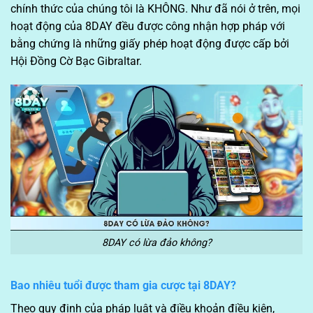
chính thức của chúng tôi là KHÔNG. Như đã nói ở trên, mọi
hoạt động của 8DAY đều được công nhận hợp pháp với
bằng chứng là những giấy phép hoạt động được cấp bởi
Hội Đồng Cờ Bạc Gibraltar.
8DAY có lừa đảo không?
Bao nhiêu tuổi được tham gia cược tại 8DAY?
Theo quy định của pháp luật và điều khoản điều kiện,