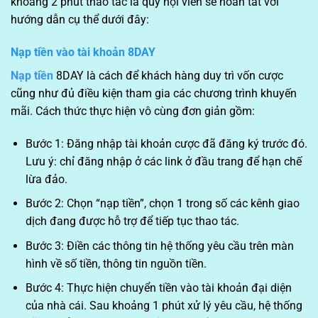
khoảng 2 phút thao tác là quý hội viên sẽ hoàn tất với
hướng dẫn cụ thể dưới đây:
Nạp tiền vào tài khoản 8DAY
Nạp tiền
8DAY là cách để khách hàng duy trì vốn cược
cũng như đủ điều kiện tham gia các chương trình khuyến
mãi. Cách thức thực hiện vô cùng đơn giản gồm:
Bước 1: Đăng nhập tài khoản cược đã đăng ký trước đó.
Lưu ý: chỉ đăng nhập ở các link ở đầu trang để hạn chế
lừa đảo.
Bước 2: Chọn “nạp tiền”, chọn 1 trong số các kênh giao
dịch đang được hỗ trợ để tiếp tục thao tác.
Bước 3: Điền các thông tin hệ thống yêu cầu trên màn
hình về số tiền, thông tin nguồn tiền.
Bước 4: Thực hiện chuyển tiền vào tài khoản đại diện
của nhà cái. Sau khoảng 1 phút xử lý yêu cầu, hệ thống