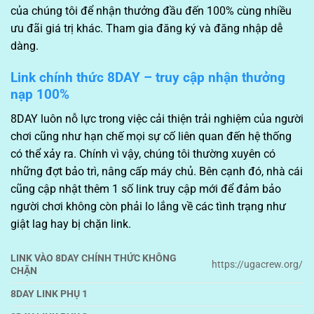
của chúng tôi để nhận thưởng đầu đến 100% cùng nhiều
ưu đãi giá trị khác. Tham gia đăng ký và đăng nhập dễ
dàng.
Link chính thức 8DAY – truy cập nhận thưởng
nạp 100%
8DAY luôn nỗ lực trong việc cải thiện trải nghiệm của người
chơi cũng như hạn chế mọi sự cố liên quan đến hệ thống
có thể xảy ra. Chính vì vậy, chúng tôi thường xuyên có
những đợt bảo trì, nâng cấp máy chủ. Bên cạnh đó, nhà cái
cũng cập nhật thêm 1 số link truy cập mới để đảm bảo
người chơi không còn phải lo lắng về các tình trạng như
giật lag hay bị chặn link.
LINK VÀO 8DAY CHÍNH THỨC KHÔNG
https://ugacrew.org/
CHẶN
8DAY LINK PHỤ 1