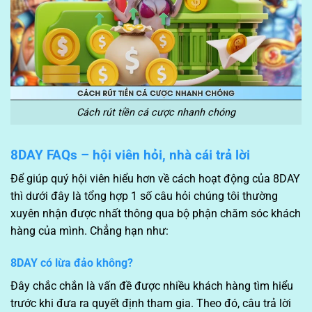
Cách rút tiền cá cược nhanh chóng
8DAY FAQs – hội viên hỏi, nhà cái trả lời
Để giúp quý hội viên hiểu hơn về cách hoạt động của 8DAY
thì dưới đây là tổng hợp 1 số câu hỏi chúng tôi thường
xuyên nhận được nhất thông qua bộ phận chăm sóc khách
hàng của mình. Chẳng hạn như:
8DAY có lừa đảo không?
Đây chắc chắn là vấn đề được nhiều khách hàng tìm hiểu
trước khi đưa ra quyết định tham gia. Theo đó, câu trả lời