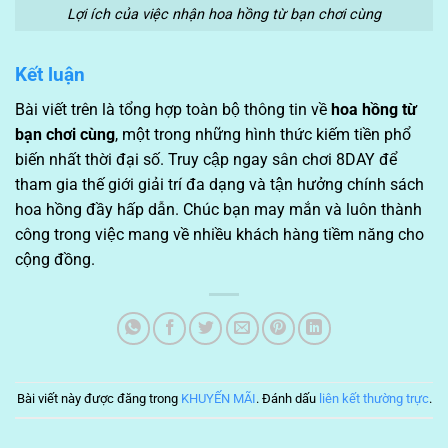
Lợi ích của việc nhận hoa hồng từ bạn chơi cùng
Kết luận
Bài viết trên là tổng hợp toàn bộ thông tin về
hoa hồng từ
bạn chơi cùng
, một trong những hình thức kiếm tiền phổ
biến nhất thời đại số. Truy cập ngay sân chơi 8DAY để
tham gia thế giới giải trí đa dạng và tận hưởng chính sách
hoa hồng đầy hấp dẫn. Chúc bạn may mắn và luôn thành
công trong việc mang về nhiều khách hàng tiềm năng cho
cộng đồng.
Bài viết này được đăng trong
KHUYẾN MÃI
. Đánh dấu
liên kết thường trực
.