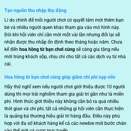
Tạo nguồn thu nhập thụ động
Lí do chính để mỗi người chơi có quyết tâm mời thêm bạn
bè và nhiều người quen khác tham gia vào mô hình này.
Đôi khi hội viên chỉ cần mời một vài lần nhưng đổi lại sẽ
nhận được thu nhập ổn định theo tháng hoặc năm. Chưa
kể đến
hoa hồng từ bạn chơi cùng
sẽ càng gia tăng nếu
mời trúng khách sộp, chịu chi cho tất cả các dịch vụ từ nhà
cái.
Hoa hồng từ bạn chơi cùng giúp giảm chi phí nạp vốn
Hãy thử nghĩ xem nếu người chơi giới thiệu được 10 người
dùng thì mọi trải nghiệm tham gia giải trí gần như là miễn
phí. Hình thức giới thiệu này không cần bỏ ra quá nhiều
thời gian và chi phí, tất cả những gì hội viên cần thực hiện
là quảng bá thương hiệu giải trí hàng đầu. Điều này phù
hợp với đa số khách hàng kể cả các newbie mới bước chân
vào thế giới cá cược trực tuyến.