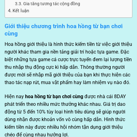
Gia tăng tương tác cộng đồng
Kết luận
Giới thiệu chương trình hoa hồng từ bạn chơi
cùng
Hoa hồng giới thiệu là hình thức kiếm tiền từ việc giới thiệu
người khác tham gia nền tảng giải trí hoặc tựa game. Đặc
biệt những tựa game cá cược trực tuyến đem lại lượng tiền
thu nhập thụ động cực kì hấp dẫn. Thông thường người
được mời sẽ nhập mã giới thiệu của bạn khi thực hiện các
thao tác nạp rút, mua vật phẩm hay làm nhiệm vụ nào đó.
Hiện nay
hoa hồng từ bạn chơi cùng
được nhà cái 8DAY
phát triển theo nhiều mức thưởng khác nhau. Giá trị dao
động từ 5 đến 10% tùy loại hình tiêu dùng sẽ giúp người
dùng nhận được khoản vốn vô cùng hấp dẫn. Hình thức
kiếm tiền này được nhiều hội nhóm tận dụng giới thiệu
chéo để cùng nhau hưởng lợi.